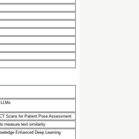
g LLMs
 CT Scans for Patient Pose Assessment
to measure text similarity
-Knowledge Enhanced Deep Learning