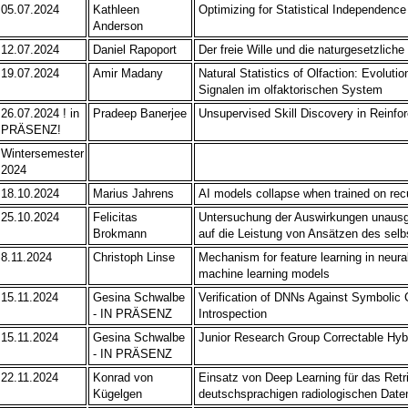
05.07.2024
Kathleen
Optimizing for Statistical Independenc
Anderson
12.07.2024
Daniel Rapoport
Der freie Wille und die naturgesetzlich
19.07.2024
Amir Madany
Natural Statistics of Olfaction: Evoluti
Signalen im olfaktorischen System
26.07.2024 ! in
Pradeep Banerjee
Unsupervised Skill Discovery in Reinfo
PRÄSENZ!
Wintersemester
2024
18.10.2024
Marius Jahrens
AI models collapse when trained on rec
25.10.2024
Felicitas
Untersuchung der Auswirkungen unaus
Brokmann
auf die Leistung von Ansätzen des sel
8.11.2024
Christoph Linse
Mechanism for feature learning in neur
machine learning models
15.11.2024
Gesina Schwalbe
Verification of DNNs Against Symbolic 
- IN PRÄSENZ
Introspection
15.11.2024
Gesina Schwalbe
Junior Research Group Correctable Hyb
- IN PRÄSENZ
22.11.2024
Konrad von
Einsatz von Deep Learning für das Retr
Kügelgen
deutschsprachigen radiologischen Date