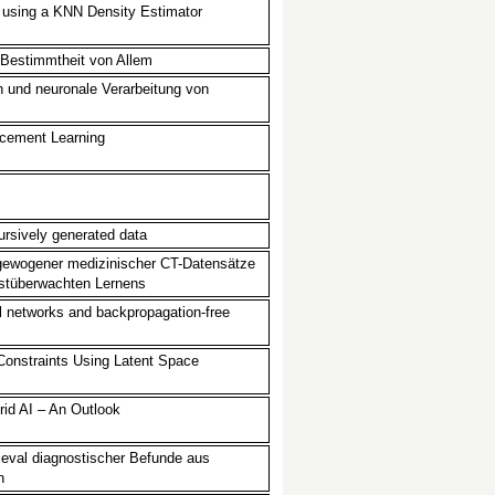
e using a KNN Density Estimator
e Bestimmtheit von Allem
on und neuronale Verarbeitung von
rcement Learning
ursively generated data
gewogener medizinischer CT-Datensätze
bstüberwachten Lernens
al networks and backpropagation-free
Constraints Using Latent Space
rid AI – An Outlook
ieval diagnostischer Befunde aus
n