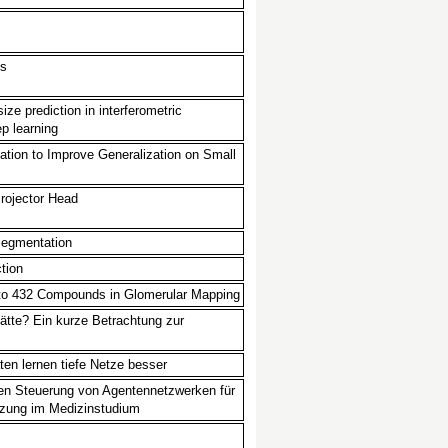
es
ze prediction in interferometric
p learning
ation to Improve Generalization on Small
rojector Head
Segmentation
tion
to 432 Compounds in Glomerular Mapping
ätte? Ein kurze Betrachtung zur
ten lernen tiefe Netze besser
den Steuerung von Agentennetzwerken für
ützung im Medizinstudium