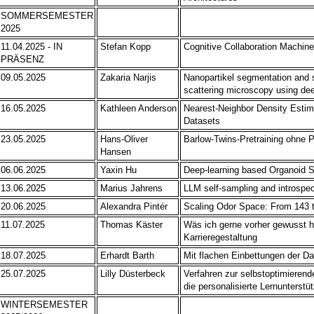
SOMMERSEMESTER
2025
11.04.2025 - IN
Stefan Kopp
Cognitive Collaboration Machin
PRÄSENZ
09.05.2025
Zakaria Narjis
Nanopartikel segmentation and si
scattering microscopy using dee
16.05.2025
Kathleen Anderson
Nearest-Neighbor Density Estim
Datasets
23.05.2025
Hans-Oliver
Barlow-Twins-Pretraining ohne P
Hansen
06.06.2025
Yaxin Hu
Deep-learning based Organoid 
13.06.2025
Marius Jahrens
LLM self-sampling and introspec
20.06.2025
Alexandra Pintér
Scaling Odor Space: From 143 
11.07.2025
Thomas Käster
Wäs ich gerne vorher gewusst h
Karrieregestaltung
18.07.2025
Erhardt Barth
Mit flachen Einbettungen der Da
25.07.2025
Lilly Düsterbeck
Verfahren zur selbstoptimieren
die personalisierte Lernunterst
WINTERSEMESTER