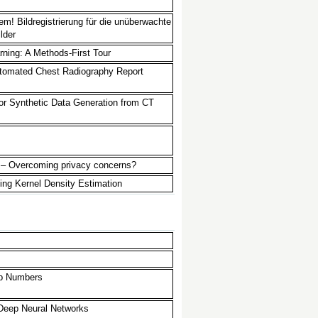
em! Bildregistrierung für die unüberwachte
lder
ning: A Methods-First Tour
utomated Chest Radiography Report
for Synthetic Data Generation from CT
s – Overcoming privacy concerns?
ing Kernel Density Estimation
ib Numbers
 Deep Neural Networks