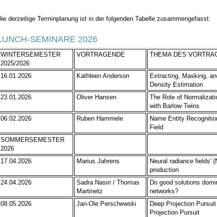
ie derzeitige Terminplanung ist in der folgenden Tabelle zusammengefasst:
LUNCH-SEMINARE 2026
WINTERSEMESTER
VORTRAGENDE
THEMA DES VORTRA
2025/2026
16.01.2026
Kathleen Anderson
Extracting, Masking, an
Density Estimation
23.01.2026
Oliver Hansen
The Role of Normalizati
with Barlow Twins
06.02.2026
Ruben Hammele
Name Entity Recognition
Field
SOMMERSEMESTER
2026
17.04.2026
Marius Jahrens
Neural radiance fields' 
production
24.04.2026
Sadra Nasiri / Thomas
Do good solutions domin
Martinetz
networks?
08.05.2026
Jan-Ole Perschewski
Deep Projection Pursuit
Projection Pursuit