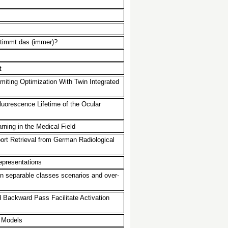
stimmt das (immer)?
t
iting Optimization With Twin Integrated
luorescence Lifetime of the Ocular
rning in the Medical Field
ort Retrieval from German Radiological
epresentations
 in separable classes scenarios and over-
 Backward Pass Facilitate Activation
e Models