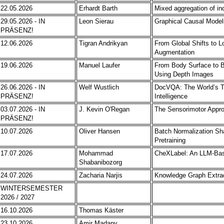
22.05.2026
Erhardt Barth
Mixed aggregation of in
29.05.2026 - IN
Leon Sierau
Graphical Causal Models
PRÄSENZ!
12.06.2026
Tigran Andrikyan
From Global Shifts to Lo
Augmentation
19.06.2026
Manuel Laufer
From Body Surface to B
Using Depth Images
26.06.2026 - IN
Welf Wustlich
DocVQA: The World’s T
PRÄSENZ!
Intelligence
03.07.2026 - IN
J. Kevin O'Regan
The Sensorimotor Appr
PRÄSENZ!
10.07.2026
Oliver Hansen
Batch Normalization Sh
Pretraining
17.07.2026
Mohammad
CheXLabel: An LLM-Base
Shabanibozorg
24.07.2026
Zacharia Narjis
Knowledge Graph Extrac
WINTERSEMESTER
2026 / 2027
16.10.2026
Thomas Käster
23.10.2026
Amir Madany