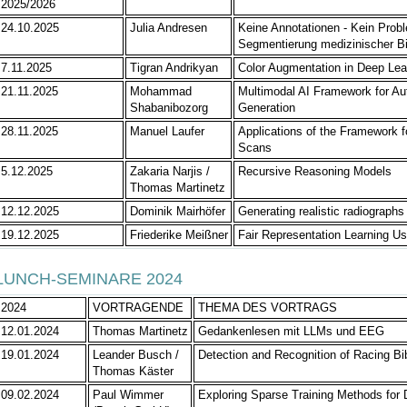
2025/2026
24.10.2025
Julia Andresen
Keine Annotationen - Kein Probl
Segmentierung medizinischer Bi
7.11.2025
Tigran Andrikyan
Color Augmentation in Deep Lear
21.11.2025
Mohammad
Multimodal AI Framework for A
Shabanibozorg
Generation
28.11.2025
Manuel Laufer
Applications of the Framework 
Scans
5.12.2025
Zakaria Narjis /
Recursive Reasoning Models
Thomas Martinetz
12.12.2025
Dominik Mairhöfer
Generating realistic radiograph
19.12.2025
Friederike Meißner
Fair Representation Learning Us
LUNCH-SEMINARE 2024
2024
VORTRAGENDE
THEMA DES VORTRAGS
12.01.2024
Thomas Martinetz
Gedankenlesen mit LLMs und EEG
19.01.2024
Leander Busch /
Detection and Recognition of Racing B
Thomas Käster
09.02.2024
Paul Wimmer
Exploring Sparse Training Methods for