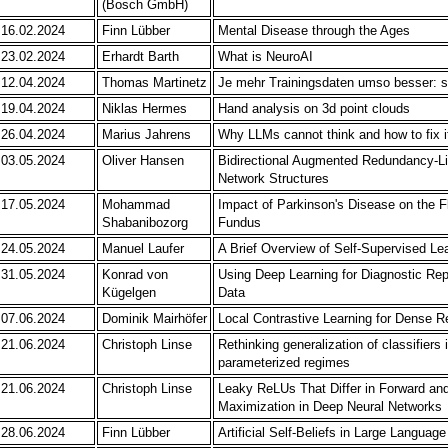
(Bosch GmbH)
16.02.2024
Finn Lübber
Mental Disease through the Ages
23.02.2024
Erhardt Barth
What is NeuroAI
12.04.2024
Thomas Martinetz
Je mehr Trainingsdaten umso besser: 
19.04.2024
Niklas Hermes
Hand analysis on 3d point clouds
26.04.2024
Marius Jahrens
Why LLMs cannot think and how to fix i
03.05.2024
Oliver Hansen
Bidirectional Augmented Redundancy-Lim
Network Structures
17.05.2024
Mohammad
Impact of Parkinson's Disease on the F
Shabanibozorg
Fundus
24.05.2024
Manuel Laufer
A Brief Overview of Self-Supervised Lea
31.05.2024
Konrad von
Using Deep Learning for Diagnostic Rep
Kügelgen
Data
07.06.2024
Dominik Mairhöfer
Local Contrastive Learning for Dense R
21.06.2024
Christoph Linse
Rethinking generalization of classifiers
parameterized regimes
21.06.2024
Christoph Linse
Leaky ReLUs That Differ in Forward and
Maximization in Deep Neural Networks
28.06.2024
Finn Lübber
Artificial Self-Beliefs in Large Languag