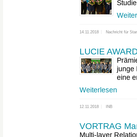
Studie
Weite
14.11.2018
Nachricht für Star
LUCIE AWARD
Prämi
junge 
eine e
Weiterlesen
12.11.2018
INB
VORTRAG Mari
Multi-layer Relati