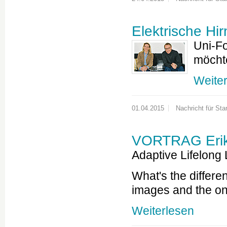
Elektrische Hir
Uni-Fo
möcht
Weite
01.04.2015
Nachricht für Star
VORTRAG Erik
Adaptive Lifelong
What's the differ
images and the o
Weiterlesen