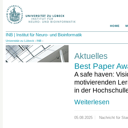
HOME
M
INB | Institut für Neuro- und Bioinformatik
Universität zu Lübeck
-
INB
-
Aktuelles
Best Paper Aw
A safe haven: Visi
motivierenden Ler
in der Hochschull
Weiterlesen
05.08.2025
Nachricht für Star